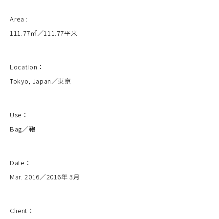
Area :
111.77㎡／111.77平米
Location：
Tokyo, Japan／東京
Use：
Bag／鞄
Date：
Mar. 2016／2016年 3月
Client：