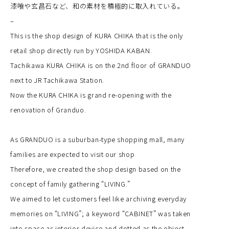
漆喰や玄昌石など、和の素材を積極的に取入れている。
–
This is the shop design of KURA CHIKA that is the only
retail shop directly run by YOSHIDA KABAN.
Tachikawa KURA CHIKA is on the 2nd floor of GRANDUO
next to JR Tachikawa Station.
Now the KURA CHIKA is grand re-opening with the
renovation of Granduo.
As GRANDUO is a suburban-type shopping mall, many
families are expected to visit our shop
Therefore, we created the shop design based on the
concept of family gathering “LIVING.”
We aimed to let customers feel like archiving everyday
memories on “LIVING”; a keyword “CABINET” was taken
into space as interior device and dotted as the object