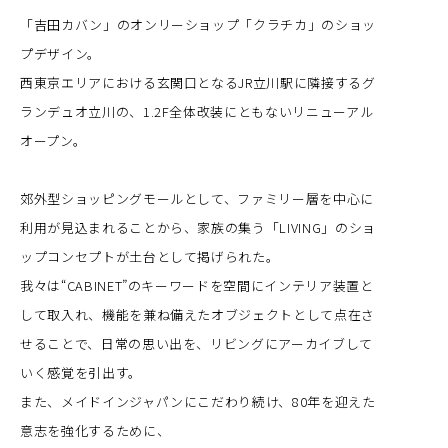
「吉田カバン」のオンリーショップ「クラチカ」のショッ
プデザイン。
西東京エリアにおける玄関口となるJR立川駅に隣接するグ
ランデュオ立川の、1.2F全体改装にともないリニューアル
オープン。
郊外型ショッピングモールとして、ファミリー層を中心に
利用が見込まれることから、家族の集う「LIVING」のショ
ップコンセプトが土台として掲げられた。
我々は“CABINET”のキーワードを空間にインテリア装置と
して取入れ、機能を兼ね備えたオブジェクトとして点在さ
せることで、日常の思い出を、リビングにアーカイブして
いく感覚を引出す。
また、メイドインジャパンにこだわり続け、80年を迎えた
意志を強化するために、