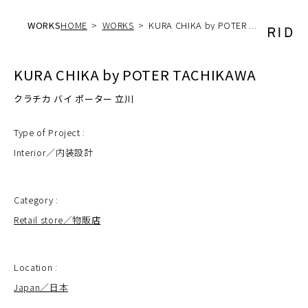
WORKS
HOME
WORKS
KURA CHIKA by POTER ...
KURA CHIKA by POTER TACHIKAWA
クラチカ バイ ポーター 立川
Type of Project :
Interior／内装設計
Category :
Retail store／物販店
Location :
Japan／日本