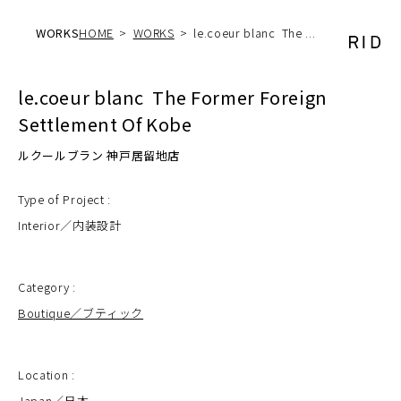
WORKS
HOME
WORKS
le.coeur blanc The ...
le.coeur blanc The Former Foreign
Settlement Of Kobe
ルクールブラン 神戸居留地店
Type of Project :
Interior／内装設計
Category :
Boutique／ブティック
Location :
Japan／日本