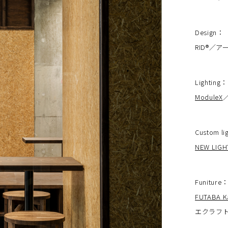
Design
：
RID®︎／
Lighting
：
ModuleX
Custom li
NEW LIGH
Funiture
FUTABA K
エクラフ