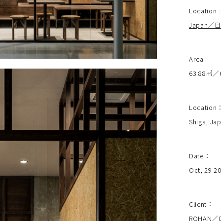
Location :
Japan／
Area :
63.88㎡／
Location
Shiga, 
Date
：
Oct, 29 
Client
：
ROHAN