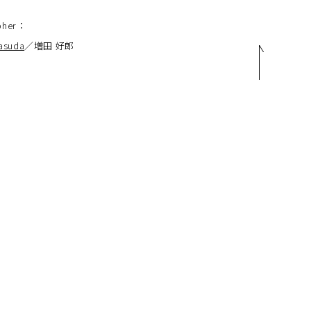
pher
：
asuda
／増田 好郎
44-0011 大阪府大阪市生野区田島1-15-10
L / 06-6224-7991 FAX / 06-6224-4338