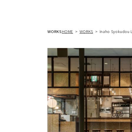
WORKS
HOME
WORKS
Inaho Syokudou L