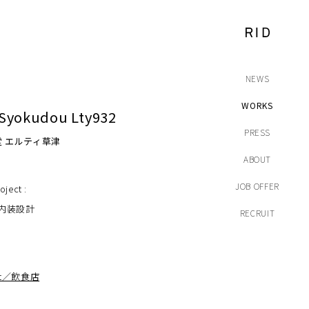
NEWS
WORKS
 Syokudou Lty932
PRESS
 エルティ草津
ABOUT
JOB OFFER
oject :
r／内装設計
RECRUIT
ant／飲食店