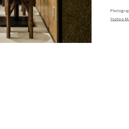
Photogra
Yoshiro M
OSAKA
5
ECRUIT
TE