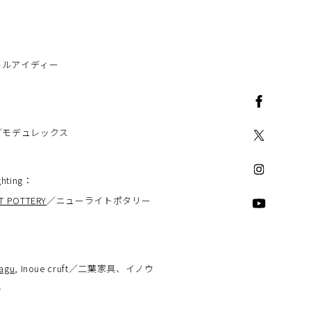
アールアイディー
／モデュレックス
ghting
：
T POTTERY
／ニューライトポタリー
：
agu
, Inoue cruft／二葉家具、イノウ
ト