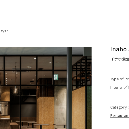
ty93...
Inaho
イナホ食堂
Type of Pr
Interio
Category :
Restaur