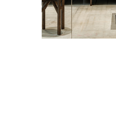
NEWS
WORKS
PRESS
ABOUT
JOB OFFER
R