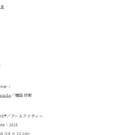
日本
ン
pher
：
asuda
／増田 好郎
s：RID®︎／アールアイディー
date：2015
5 (14 × 21 cm)