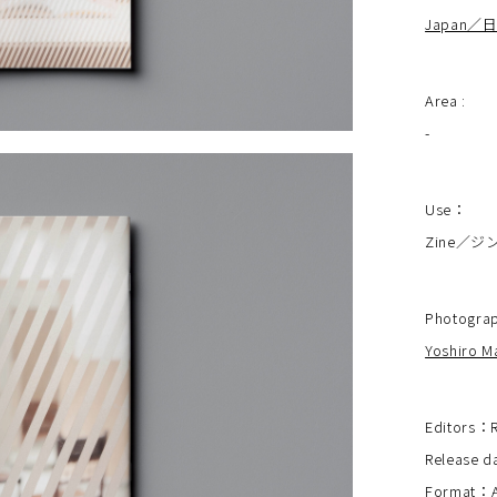
Japan／
Area :
-
Use：
Zine／ジ
Photogra
Yoshiro M
Editor
Release 
Format：A