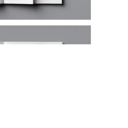
OSAKA
5
ECRUIT
TE