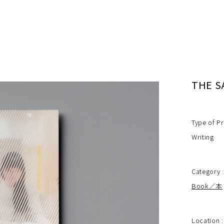
THE S
Type of Pr
Writing
Category :
Book／本
Location :