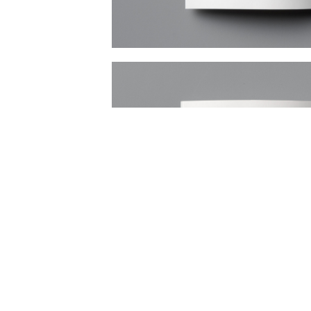
NEWS
WORKS
PRESS
ABOUT
JOB OFFER
R