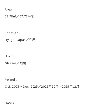
Area :
57.78㎡／57.78平米
Location：
Hyogo, Japan／兵庫
Use：
Glasses／眼鏡
Period :
Oct. 2025 ~ Dec. 2025／2025年10月〜2025年12月
Date：