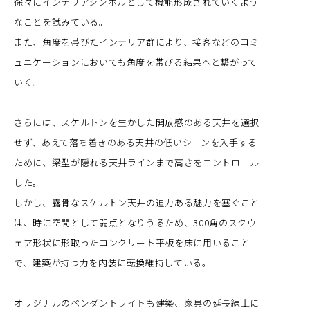
徐々にインテリアシンボルとして機能形成されていくよう
なことを試みている。
また、角度を帯びたインテリア群により、接客などのコミ
ュニケーションにおいても角度を帯びる結果へと繋がって
いく。
さらには、スケルトンを生かした開放感のある天井を選択
せず、あえて落ち着きのある天井の低いシーンを入手する
ために、梁型が隠れる天井ラインまで高さをコントロール
した。
しかし、露骨なスケルトン天井の迫力ある魅力を塞ぐこと
は、時に空間として弱点となりうるため、300角のスクウ
ェア形状に形取ったコンクリート平板を床に用いること
で、建築が持つ力を内装に転換維持している。
オリジナルのペンダントライトも建築、家具の延長線上に