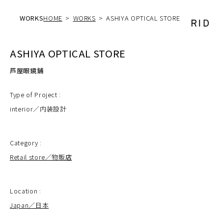
WORKS
HOME
WORKS
ASHIYA OPTICAL STORE
ASHIYA OPTICAL STORE
芦屋眼鏡鋪
Type of Project :
interior／内装設計
Category :
Retail store／物販店
Location :
Japan／日本