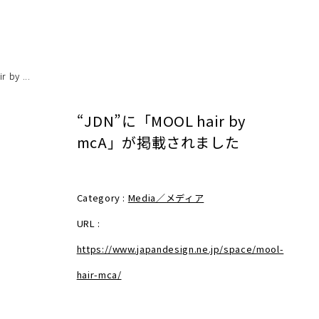
by ...
“JDN”に「MOOL hair by
mcA」が掲載されました
Category :
Media／メディア
URL :
https://www.japandesign.ne.jp/space/mool-
hair-mca/