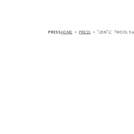
PRESS
HOME
PRESS
“JDN”に「MOOL hair 