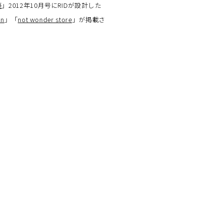
築
」2012年10月号にRIDが設計した
on
」「
not wonder store
」が掲載さ
。