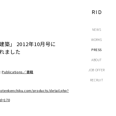
NEWS
WORKS
建築」 2012年10月号に
PRESS
れました
ABOUT
JOB OFFER
 :
Publications／書籍
RECRUIT
hotenkenchiku.com/products/detail.php?
id=170