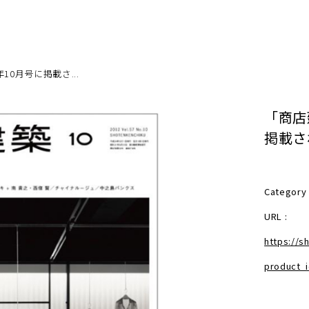
年10月号に掲載さ...
「商店
掲載さ
Category
URL :
https://s
product_