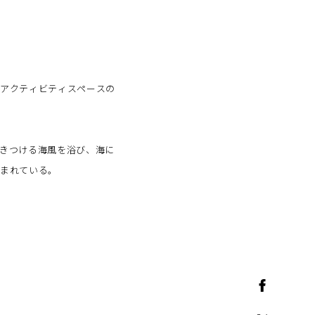
トアクティビティスペースの
きつける海風を浴び、海に
包まれている。
ビティを目的としたスペー
タイニーハウスを計画してい
進めた。
、正方形や長方形のスクエ
に利用できるものだと考えて