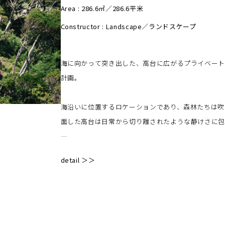
Area : 286.6㎡／286.6平米
Constructor : Landscape／ランドスケープ
海に向かって突き出した、高台に広がるプライベー
計画。
海沿いに位置するロケーションであり、森林たちは吹
面した高台は日常から切り離されたような静けさに
計画地には、キャンプやテニスコートなど、アクティ
detail ＞＞
ス、休憩や倉庫機能を目的としたガレージや移動式
る中、先行工事としてキャンプ用デッキのプランを
当初は、一般的なグランピングエリアなどを想定して
ア形状のデッキを配置していくことがフレキシブル