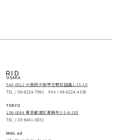
移動時はラクダやロバで小屋の骨組みや所持品、時に
人々が協働によって社会を築くコミュニティの「構
and people roundly, in the grasp of pure his hand,
は枝で編んだ扉も運んでいた。
造」として捉えている。
the stick brings forth circles without destination on
the ground, and upon them he frolics and leaps.
人間の図像認識は丸からスタートしている。
また、それぞれの円形プレートは石によってわずかに
The circle may be the shape that humanity moulds
年少の息子にえんぴつを持たせると、人も動物も家も
傾けられ、その方向は太陽の位置を示唆し、人間の生
unconsciously.
全て丸く描き、棒を持たせば地面には無造作な丸い図
活が自然や時間の循環と結びついていることを表す。
形が並び、
The outline emphasis a round is tracing the start of
そこで飛び跳ね、遊びだす。
鑑賞者がその間を歩くことで、点在する要素は空間的
people’s community, personality, conduct, and life
人類の無意識的な造形は丸と考えても良いのかもしれ
な関係を持ち、集落が立ち現れる。
OSAKA
ない。
544-0011 大阪府大阪市生野区田島1-15-10
In human life, the omens of what is yet to come —
TEL / 06-6224-7991 FAX / 06-6224-4338
-
phenomena or sense that lies before events unfold,
ラウンドを主張するアウトラインは、人間の内面や所
in nature or among people — The very “Indication”
TOKYO
作、暮らし、コミュニティの始まりをトレースしてい
Moulding the Arc.
106-0044 東京都港区東麻布3-3-6-203
that herald the rise of community.
る。
TEL / 03-6441-0831
About 1.5 million years ago, the primitive humans—
It is unstable being, yet something is destined is sure
MAIL ad
人の暮らしの、先々に起こる出来事や状態についての
Homo erectus inhabit a depth of natural cave,