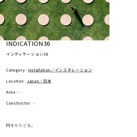
ない。
ラウンドを主張するアウトラインは、人間の内面や所
作、暮らし、コミュニティの始まりをトレースしてい
る。
INDICATION36
インディケーション36
人の暮らしの、先々に起こる出来事や状態についての
前触れ、何かが起こる前に現れる現象や感覚、自然現
Category :
Installation／インスタレーション
象、人的現象など、コミュニティが発生する ”兆し”
Location :
Japan／日本
まだ不安定な存在ながらも、これから必ず何か起こる
ことが約束されている。
Area : -
Constructor : -
本作品は、狩猟採集から農耕へと移行し、人々が定住
することでコミュニティを形成していく過程を、小さ
円をかたどる。
なスケールの構造体として再構築するインスタレーシ
ョンである。