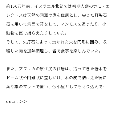
約150万年前、イスラエル北部では初期人類のホモ・エ
レクトスは天然の洞窟の奥を住居とし、尖った打製石
グリッド状に点在する正円形プレートは、集落の風景
器を用いて集団で狩をして、マンモスを追ったり、小
を抽象的に擬似化したアウトラインとして配置。
動物を罠で捕らえたりしていた。
均質に並ぶ円盤は個々の住まいを示すと同時に、互い
そして、火打石によって焚かれた火を円形に囲み、収
の距離や関係性によって成立するコミュニティの構造
穫した肉を加熱調理し、皆で食事を楽しんでいた。
を示唆している。
また、アフリカの原住民の住居は、拾ってきた低木を
マテリアルとして用いられたダンボールのハニカム積
ドーム状や円錐状に差しかけ、木の皮で結わえた後に
層は、軽やかでありながら内部に連続した構造を持
葉や藁のマットで覆い、仮小屋としてもぐり込んでい
ち、複数の要素が支え合うことで成立する強度を備え
た。
ている。
detail ＞＞
移動時はラクダやロバで小屋の骨組みや所持品、時に
この特性は、人々が関係を築き、相互に支え合いなが
は枝で編んだ扉も運んでいた。
らコミュニティを形成していく過程と重ね合わされて
いる。
人間の図像認識は丸からスタートしている。