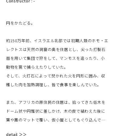
Constructor : -
mammoth in groups using sharp chopped stone tool.
本作品は、人類が狩猟採集の移動生活から農耕による
Then, they enjoyed their dish circled the started fire
円をかたどる。
定住へと移行し、コミュニティが形成されていく過程
burned by flints, and cooking caught meats.
を「物」として可視化するインスタレーションであ
約150万年前、イスラエル北部では初期人類のホモ・エ
る。
Also, the indigenous peoples in Africa slipped into
レクトスは天然の洞窟の奥を住居とし、尖った打製石
グリッド状に点在する直径1200mmの円形プレート
huts with covered a mat made from leaves and straw
器を用いて集団で狩をして、マンモスを追ったり、小
は、集落の風景を抽象的に擬似化したアウトラインと
tied together with bark, after arranged collected
動物を罠で捕らえたりしていた。
して配置。
shrubs into dome-shaped or cone-shaped
そして、火打石によって焚かれた火を円形に囲み、収
structures.
穫した肉を加熱調理し、皆で食事を楽しんでいた。
均質に並ぶ円盤は個々の住まいを示すと同時に、互い
When they migration, they carried skeletal frame of
の距離や関係性によって成立するコミュニティの構造
huts and, sometimes wicker doors on camels and
また、アフリカの原住民の住居は、拾ってきた低木を
を示唆している。
donkey.
ドーム状や円錐状に差しかけ、木の皮で結わえた後に
葉や藁のマットで覆い、仮小屋としてもぐり込んでい
マテリアルとして用いたラワンの積層合板は、複数の
The Icon recognizability starts from CIRCLE.
た。
層が重なり合って一つの強度を生む素材であり、
My first year of kindergarten son draws all animals
detail ＞＞