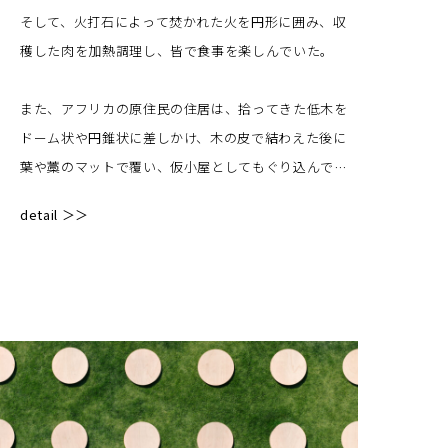
そして、火打石によって焚かれた火を円形に囲み、収
穫した肉を加熱調理し、皆で食事を楽しんでいた。
また、アフリカの原住民の住居は、拾ってきた低木を
ドーム状や円錐状に差しかけ、木の皮で結わえた後に
葉や藁のマットで覆い、仮小屋としてもぐり込んでい
た。
detail ＞＞
移動時はラクダやロバで小屋の骨組みや所持品、時に
は枝で編んだ扉も運んでいた。
人間の図像認識は丸からスタートしている。
年少の息子にえんぴつを持たせると、人も動物も家も
全て丸く描き、棒を持たせば地面には無造作な丸い図
形が並び、そこで飛び跳ね、遊びだす。
人類の無意識的な造形は丸と考えても良いのかもしれ