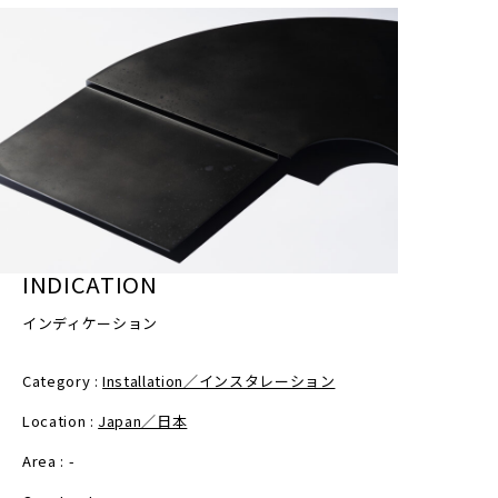
年少の息子にえんぴつを持たせると、人も動物も家も
さらに全体を赤くペイントする行為は、健康・豊作・
全て丸く描き、棒を持たせば地面には無造作な丸い図
幸福を祈る象徴的な行為であり、太陽崇拝という人類
形が並び、
の根源的な信仰を想起させるものである。
そこで飛び跳ね、遊びだす。
人類の無意識的な造形は丸と考えても良いのかもしれ
使用されている段ボールの一部には再利用素材が含ま
ない。
れており、それは狩猟における戦利品としての毛皮な
どの獲得に重ねられると同時に、現代におけるサステ
ラウンドを主張するアウトラインは、人間の内面や所
ィナブルな循環の思想を内包している。こうして本作
作、暮らし、コミュニティの始まりをトレースしてい
品は、過去と現在の価値観を横断しながら、コミュニ
INDICATION
る。
ティの生成とその持続のあり方を問いかける。
インディケーション
-
人の暮らしの、先々に起こる出来事や状態についての
Moulding the Arc.
Category :
Installation／インスタレーション
前触れ、何かが起こる前に現れる現象や感覚、自然現
Location :
Japan／日本
象、人的現象など、コミュニティが発生する ”兆し”
About 1.5 million years ago, the primitive humans—
まだ不安定な存在ながらも、これから必ず何か起こる
Area : -
Homo erectus inhabit a depth of natural cave,
ことが約束されている。
catching small animals by traps, and hunting