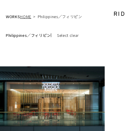
WORKS
HOME
Philippines／フィリピン
Philippines／フィリピン
Select clear